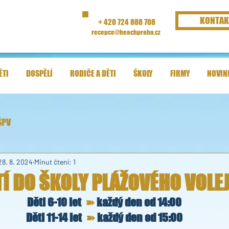
KONTAK
+ 420 724 888 708
recepce@beachpraha.cz
ĚTI
DOSPĚLÍ
RODIČE A DĚTI
ŠKOLY
FIRMY
NOVIN
ŠPV
28. 8. 2024
Minut čtení: 1
Í DO ŠKOLY PLÁŽOVÉHO VOLE
Děti 6-10 let  
➽
 každý den od 14:00
Děti 11-14 let  
➽
 každý den od 15:00