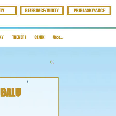
TY
REZERVACE/KURTY
PŘIHLÁŠKY/AKCE
KY
TRENÉŘI
CENÍK
Více...
JBALU