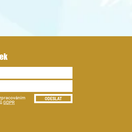
Í PŘÍMĚSTSKÉ KEMPY 2026
ek
 zpracováním
ODESLAT
jů
GDPR