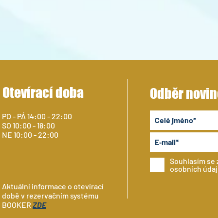
LETN
VEČERNÍ KEMPY V TÝDNU PRO
DOSPĚLÉ
Otevírací doba
Odběr novin
PO - PÁ 14:00 - 22:00
SO 10:00 - 18:00
NE 10:00 - 22:00
Souhlasím se
osobních úda
Aktuální informace o otevírací
době v rezervačním systému
BOOKER
ZDE