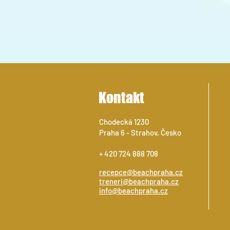
NÁBOR DĚTÍ DO ŠKOLY PLÁŽOVÉHO
VOLEJBALU
Kontakt
Chodecká 1230
Praha 6 - Strahov, Česko
+ 420 724 888 708
recepce@beachpraha.cz
treneri@beachpraha.cz
info@beachpraha.cz