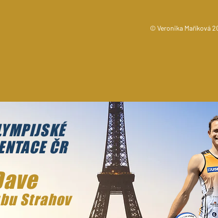
© Veronika Maříková 2
LYMPIJSKÉ
ENTACE ČR
Dave
bu Strahov