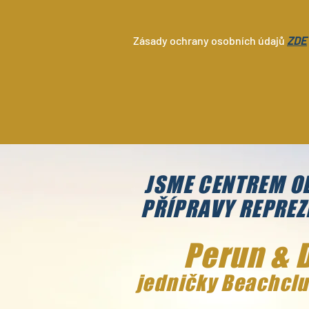
Zásady ochrany osobních údajů
ZDE
JSME CENTREM O
PŘÍPRAVY REPREZ
Perun & 
jedničky Beachclu