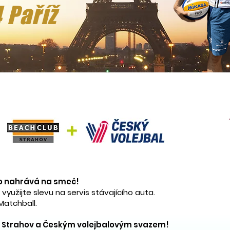
 Paříž
o nahrává na smeč!
využijte slevu na servis stávajícího auta.
Matchball.
m Strahov a Českým volejbalovým svazem!