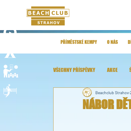
PŘÍMĚSTSKÉ KEMPY
O NÁS
D
VŠECHNY PŘÍSPĚVKY
AKCE
Beachclub Strahov
NÁBOR DĚT