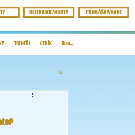
TY
REZERVACE/KURTY
PŘIHLÁŠKY/AKCE
KY
TRENÉŘI
CENÍK
Více...
ete?