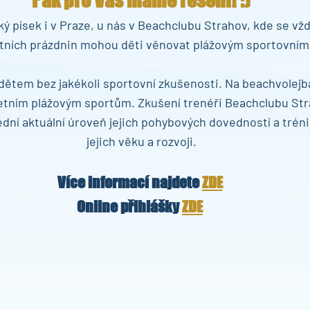
Pak pro Vás máme řešení! :)
 písek i v Praze, u nás v Beachclubu Strahov, kde se vžd
tních prázdnin mohou děti věnovat plážovým sportovním 
dětem bez jakékoli sportovní zkušenosti. Na beachvolejb
etním plážovým sportům. Zkušení trenéři Beachclubu Stra
ední aktuální úroveň jejich pohybových dovedností a tréni
jejich věku a rozvoji.
Více informací najdete 
ZDE
Online přihlášky 
ZDE