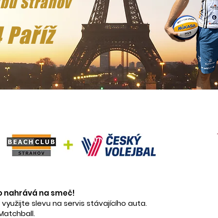
bu Strahov
 Paříž
o nahrává na smeč!
využijte slevu na servis stávajícího auta.
Matchball.