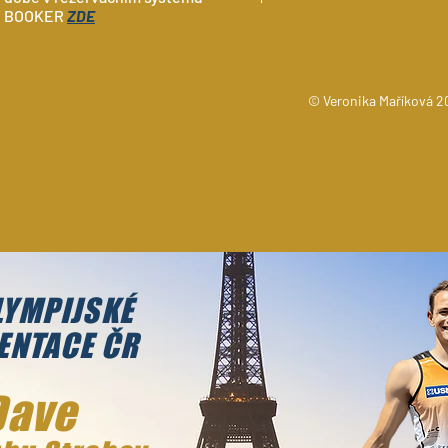
BOOKER
ZDE
© Veronika Maříková 2
LYMPIJSKÉ
ENTACE ČR
Dave