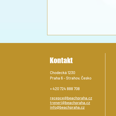
Kontakt
Chodecká 1230
Praha 6 - Strahov, Česko
NÁBOR DĚTÍ DO ŠKOLY PLÁŽOVÉHO
+ 420 724 888 708
VOLEJBALU
recepce@beachpraha.cz
treneri@beachpraha.cz
info@beachpraha.cz