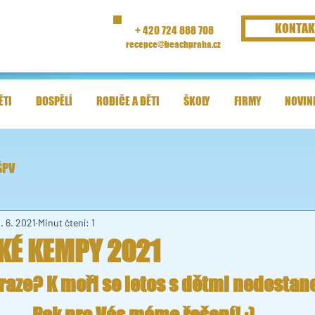
KONTAK
+ 420 724 888 708
recepce@beachpraha.cz
ĚTI
DOSPĚLÍ
RODIČE A DĚTI
ŠKOLY
FIRMY
NOVIN
ŠPV
1. 6. 2021
Minut čtení: 1
KÉ KEMPY 2021
Praze? K moři se letos s dětmi nedostan