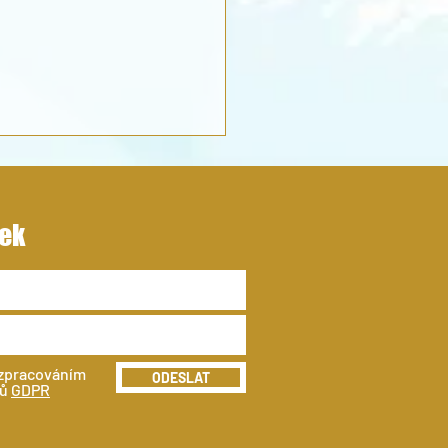
ek
Í PŘÍMĚSTSKÉ KEMPY 2026
 zpracováním
ODESLAT
jů
GDPR