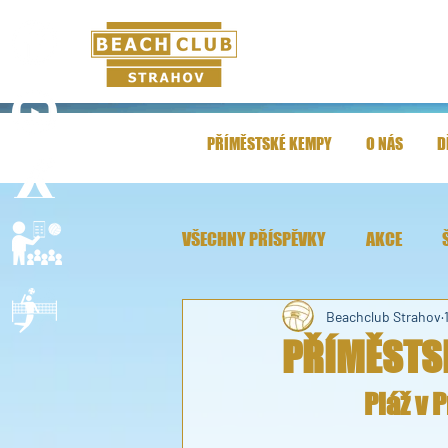
PŘÍMĚSTSKÉ KEMPY
O NÁS
D
VŠECHNY PŘÍSPĚVKY
AKCE
Beachclub Strahov
PŘÍMĚSTS
Pláž v 