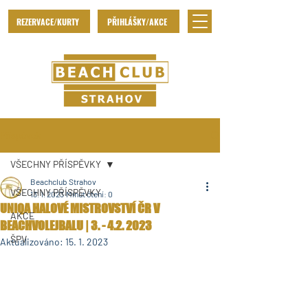
REZERVACE/KURTY
PŘIHLÁŠKY/AKCE
Příspěvek
VŠECHNY PŘÍSPĚVKY
Beachclub Strahov
VŠECHNY PŘÍSPĚVKY
13. 1. 2023
Minut čtení: 0
UNIQA HALOVÉ MISTROVSTVÍ ČR V
AKCE
BEACHVOLEJBALU | 3. - 4.2. 2023
ŠPV
Aktualizováno:
15. 1. 2023