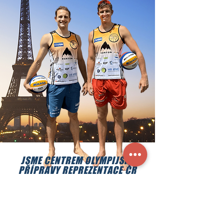
JSME CENTREM OLYMPIJSKÉ
PŘÍPRAVY REPREZENTACE ČR
PERUN & DAVE
jedničky Beachclubu Strahov