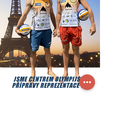
JSME CENTREM OLYMPIJSKÉ
PŘÍPRAVY REPREZENTACE ČR
PERUN & DAVE
jedničky Beachclubu Strahov
NA OH 2024 PAŘÍŽ