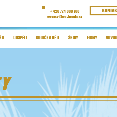
KONTAK
+ 420 724 888 708
recepce@beachpraha.cz
ĚTI
DOSPĚLÍ
RODIČE A DĚTI
ŠKOLY
FIRMY
NOVIN
Y