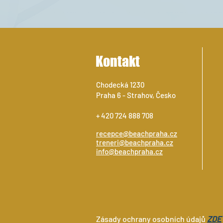
Kontakt
Chodecká 1230
Praha 6 - Strahov, Česko
+ 420 724 888 708
recepce@beachpraha.cz
treneri@beachpraha.cz
info@beachpraha.cz
Zásady ochrany osobních údajů
ZDE