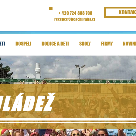
KONTAK
+ 420 724 888 708
recepce@beachpraha.cz
ĚTI
DOSPĚLÍ
RODIČE A DĚTI
ŠKOLY
FIRMY
NOVIN
MLÁDEŽ