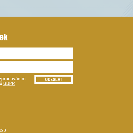
ek
 zpracováním
ODESLAT
jů
GDPR
020