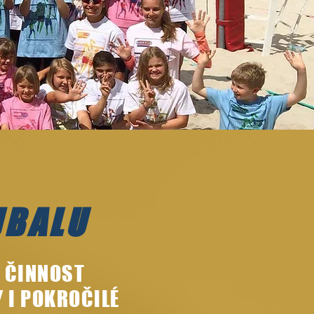
JBALU
Á ČINNOST
Y I POKROČILÉ