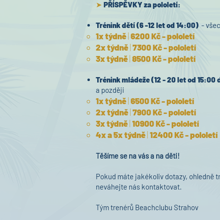
➤
PŘÍSPĚVKY za pololetí:
Trénink dětí (6 -12 let od 14:00)
- všec
1x týdně
|
6200 Kč - pololetí
2x týdně
|
7300 Kč - pololetí
3x týdně
|
85
00 Kč - pololetí
Trénink mládeže (12 - 20 let od 15:00 
a později
1x týdně
|
6500 Kč - pololetí
2x týdně
|
7900 Kč - pololetí
3x týdně
|
10900 Kč - pololetí
4x a 5x týdně
|
12400 Kč - pololetí
Těšíme se na vás a na děti!
Pokud máte jakékoliv dotazy, ohledně tr
neváhejte nás kontaktovat.
Tým trenérů Beachclubu Strahov