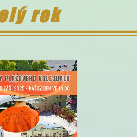
elý rok