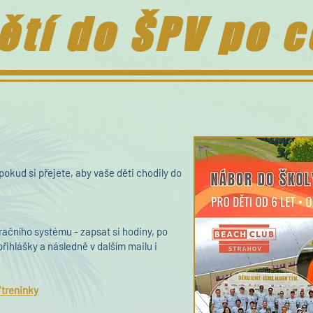
tí do ŠPV po c
pokud si přejete, aby vaše děti chodily do
račního systému - zapsat si hodiny, po
přihlášky a následně v dalším mailu i
/treninky