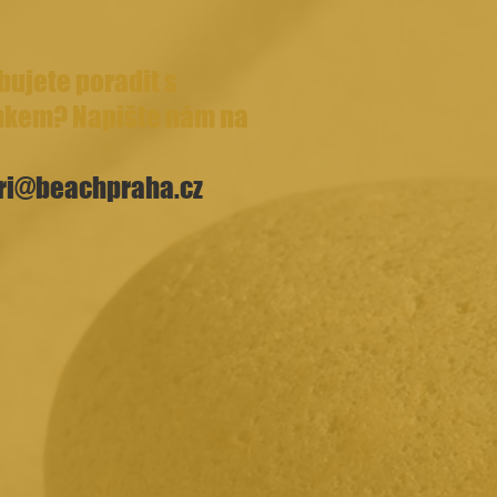
bujete poradit s
nkem? Napište nám na
ri@beachpraha.cz