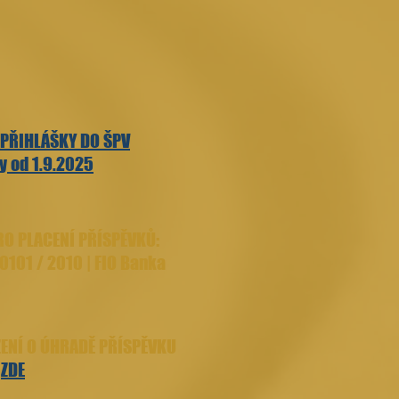
 PŘIHLÁŠKY DO ŠPV
y od 1.9.2025
RO PLACENÍ PŘÍSPĚVKŮ:
0101 / 2010 | FIO Banka
ENÍ O ÚHRADĚ PŘÍSPĚVKU
V
ZDE