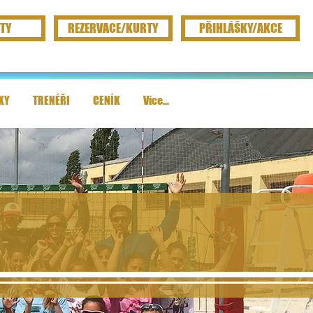
TY
REZERVACE/KURTY
PŘIHLÁŠKY/AKCE
KY
TRENÉŘI
CENÍK
Více...