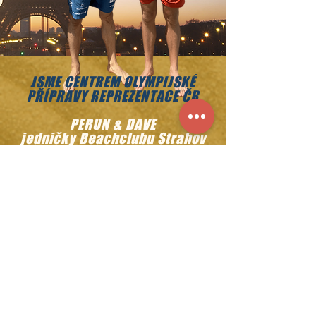
JSME CENTREM OLYMPIJSKÉ
PŘÍPRAVY REPREZENTACE ČR
PERUN & DAVE
jedničky Beachclubu Strahov
NA OH 2024 PAŘÍŽ
Direct auto nahrává na smeč!
Vyberte si auto se slevou nebo
využijte slevu na servis stávajícího
auta. Matchball.