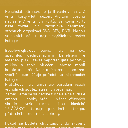
Beachclub Strahov, to je 6 venkovních a 3
vnitřní kurty v letní sezóně. Pro zimní sezónu
nabízíme 7 vnitřních kurtů. Venkovní kurty
beze zbytku plní technické parametry
střešních organizací ČVS, CEV, FIVB. Mohou
se na nich hrát i turnaje nejvyšších světových
kategorií.
Beachvolejbalová pevná hala má svá
specifika. Jednoznačným benefitem je
vytápění písku, takže nepotřebujete ponožky,
mikiny a teplé oblečení, abyste mohli
komfortně hrát. Na druhé straně, omezení
výběhů neumožňuje pořádat turnaje vyšších
kategorií.
Přetlaková hala umožňuje pořádání všech
vrcholných soutěží střešních organizací.
Zaměřujeme se na dětské turnaje a na turnaje
amatérů - hobby hráčů - všech věkových
skupin. Naše turnaje jsou klasické
"PLÁŽÁKY", turnaje poklidného tempa,
přátelského prostředí a pohody.
Pokud se budete chtít zapojit do skupiny
hráčů, kteří i v zimě hledají komfort, zázemí