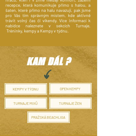
recepce, která komunikuje přímo s halou, a
šaten, které přímo na halu navazují, pak jsme
pro Vás tím správným místem, kde aktivně
trávit volný čas či víkendy. Více informací k
nabídce naleznete v sekcích
Turnaje
,
Tréninky, kempy
a
Kempy v týdnu
.
KAM DÁL ?
OPEN KEMPY
KEMPY V TÝDNU
TURNAJE MIXŮ
TURNAJE ŽEN
PRAŽSKÁ BEACHLIGA