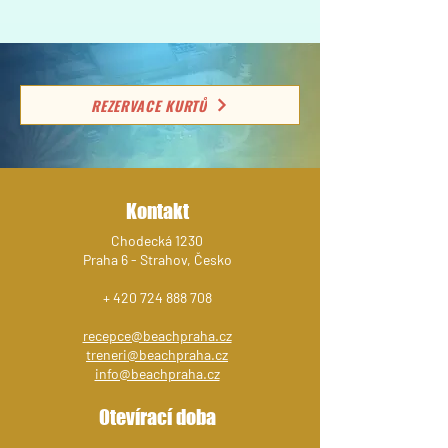
REZERVACE KURTŮ
Kontakt
Chodecká 1230
Praha 6 - Strahov, Česko
+
420 724 888 708
recepce@beachpraha.cz
treneri@beachpraha.cz
info@beachpraha.cz
Otevírací doba