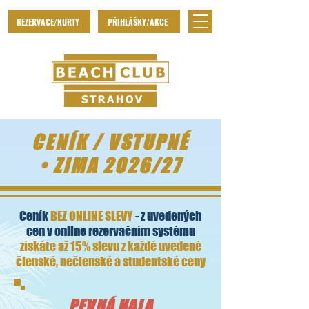
REZERVACE/KURTY
PŘIHLÁŠKY/AKCE
CENÍK / VSTUPNÉ
• ZIMA 2026/27
Ceník
BEZ ONLINE SLEVY
- z uvedených
cen v online rezervačním systému
získáte až 15% slevu z každé uvedené
členské, nečlenské a studentské ceny
PEVNÁ HALA