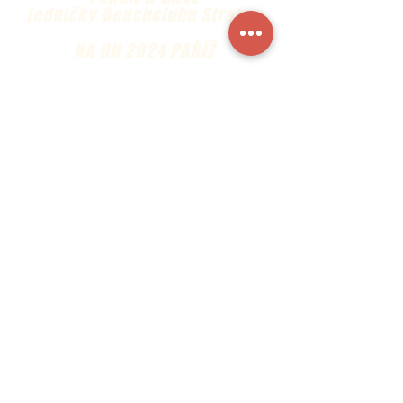
jedničky Beachclubu Strahov
NA OH 2024 PAŘÍŽ
Direct auto nahrává na smeč!
Vyberte si auto se slevou nebo
využijte slevu na servis stávajícího
auta. Matchball.
Sbírejte benefity s Beachclubem
Strahov a Českým volejbalovým
svazem!