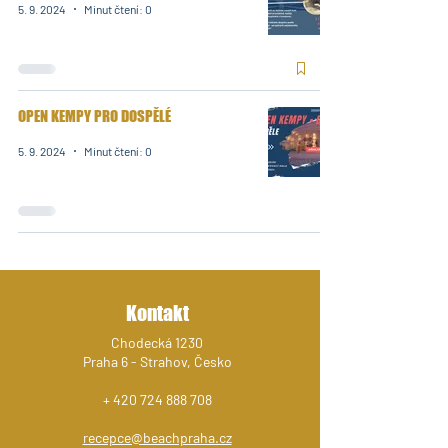
5. 9. 2024
Minut čtení: 0
OPEN KEMPY PRO DOSPĚLÉ
5. 9. 2024
Minut čtení: 0
Kontakt
Chodecká 1230
Praha 6 - Strahov, Česko
+
420 724 888 708
recepce@beachpraha.cz