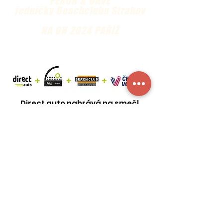
PERUN & DAVE
jedničky Beachclubu Strahov
NA OH 2024 PAŘÍŽ
Direct auto nahrává na smeč!
Vyberte si auto se slevou nebo
využijte slevu na servis stávajícího
auta. Matchball.
Sbírejte benefity s Beachclubem
Strahov a Českým volejbalovým
svazem!