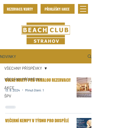
REZERVACE/KURTY
PŘIHLÁŠKY/AKCE
NOVINKY
VŠECHNY PŘÍSPĚVKY
VŠECHNY PŘÍSPĚVKY
VOLNÉ KURTY PRO TRVALOU REZERVACI!
AKCE
13. 9. 2024
Minut čtení: 1
ŠPV
VEČERNÍ KEMPY V TÝDNU PRO DOSPĚLÉ